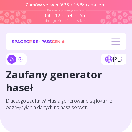
Zamów serwer VPS z 15 % rabatem!
Do końca promocji zostało:
04
17
59
54
:
:
:
dni
godzin
minut
sekundy
PL
Zaufany generator
haseł
Dlaczego zaufany? Hasła generowane są lokalnie,
bez wysyłania danych na nasz serwer.