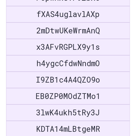
fXAS4uglavlAXp
2mDtwUKeWrmAnQ
x3AFvRGPLX9y1s
h4ygcCfdwNndmO
I9ZB1c4A4QZO9o
EB0ZP0MOdZTMo1
3lwK4ukh5tRy3J
KDTA14mLBtgeMR