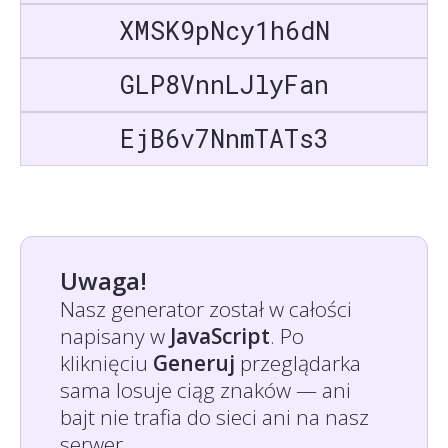
XMSK9pNcy1h6dN
GLP8VnnLJlyFan
EjB6v7NnmTATs3
Uwaga!
Nasz generator został w całości
napisany w
JavaScript
. Po
kliknięciu
Generuj
przeglądarka
sama losuje ciąg znaków — ani
bajt nie trafia do sieci ani na nasz
serwer.