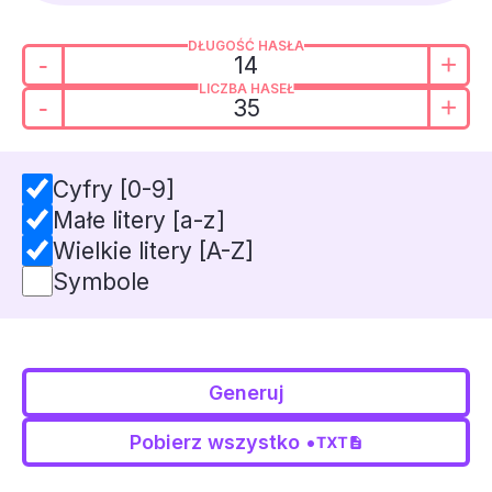
DŁUGOŚĆ HASŁA
-
+
LICZBA HASEŁ
-
+
Cyfry [0-9]
Małe litery [a-z]
Wielkie litery [A-Z]
Symbole
Generuj
Pobierz wszystko •