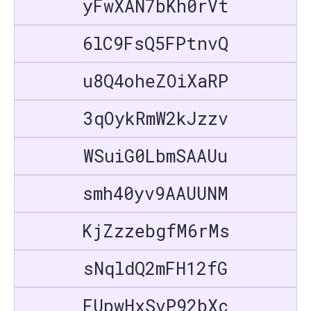
yFwXAN7bKh0rVt
6lC9FsQ5FPtnvQ
u8Q4oheZOiXaRP
3qOykRmW2kJzzv
WSuiG0LbmSAAUu
smh40yv9AAUUNM
KjZzzebgfM6rMs
sNqldQ2mFH12fG
FUpwHxSvP92bXc