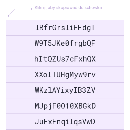
Kliknij, aby skopiować do schowka
lRfrGrsliFFdgT
W9T5JKe0frgbQF
hItQZUs7cFxhQX
XXoITUHgMyw9rv
WKzlAYixyIB3ZV
MJpjF0O10XBGkD
JuFxFnqilqsVwD