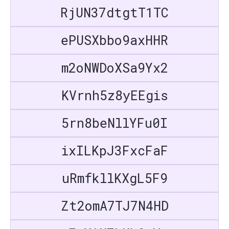
RjUN37dtgtT1TC
ePUSXbbo9axHHR
m2oNWDoXSa9Yx2
KVrnh5z8yEEgis
5rn8beNllYFu0I
ixILKpJ3FxcFaF
uRmfkllKXgL5F9
Zt2omA7TJ7N4HD