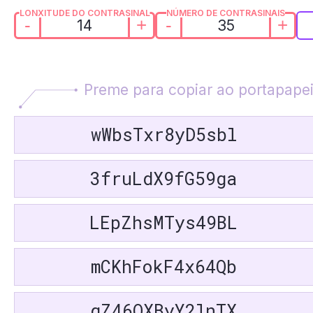
LONXITUDE DO CONTRASINAL
NÚMERO DE CONTRASINAIS
-
+
-
+
Preme para copiar ao portapape
wWbsTxr8yD5sbl
3fruLdX9fG59ga
LEpZhsMTys49BL
mCKhFokF4x64Qb
qZ46QXByY2lnTX