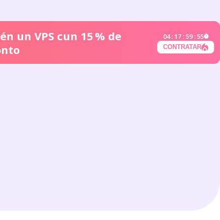
én un VPS cun 15 % de
04
:
17
:
59
:
55
onto
CONTRATAR
EN
Español
ES
RU
Deutsch
DE
ZH
Українська
UK
HI
Português
PT
FR
日本語
JA
IT
Polski
PL