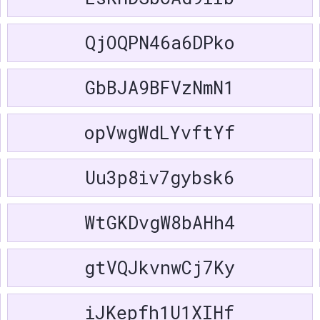
Türkmen
Монгол 
QjOQPN46a6DPko
বাংলা
Tiếng Việ
GbBJA9BFVzNmN1
한국어
தமிழ்
opVwgWdLYvftYf
Bahasa
Melayu
Uu3p8iv7gybsk6
ਪੰਜਾਬੀ
తెలుగు
Yorùbá
WtGKDvgW8bAHh4
မြန်မာစာ
नेपाली
gtVQJkvnwCj7Ky
ភាសាខ្មែរ
Afrikaan
iJKepfh1U1XIHf
Kinyarw