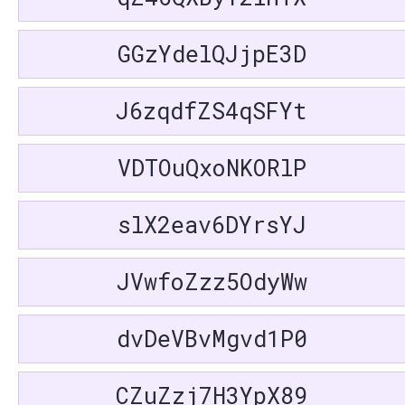
GGzYdelQJjpE3D
J6zqdfZS4qSFYt
VDTOuQxoNKORlP
slX2eav6DYrsYJ
JVwfoZzz5OdyWw
dvDeVBvMgvd1P0
CZuZzj7H3YpX89