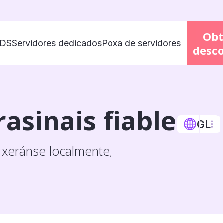
Obt
VDS
Servidores dedicados
Poxa de servidores
desc
asinais fiable
GL
 xeránse localmente,
English
Русский
中文
हिन्दी
Français
Italiano