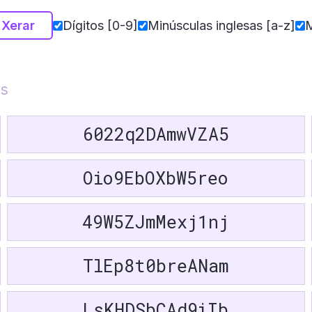
Nederla
Xerar
Dígitos [0-9]
Minúsculas inglesas [a-z]
M
Magyar
Ελληνικ
Svenska
is
Català
Suomi
6022q2DAmwVZA5
Slovenči
Lietuvių
Slovenšč
Oio9EbOXbW5reo
Eesti
Cymraeg
49W5ZJmMexj1nj
Íslenska
Қазақ тілі
TlEp8t0breANam
Հայերե
ქართულ
LsKHDSbCAd9iIb