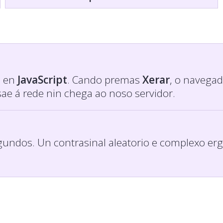
e en
JavaScript
. Cando premas
Xerar
, o navega
sae á rede nin chega ao noso servidor.
gundos. Un contrasinal aleatorio e complexo er