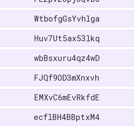
çe
TK
Кыргызча
KY
Bahasa
хэл
MN
ID
WtbofgGsYvhlga
Indonesia
BN
Tagalog
TL
t
VI
Türkçe
TR
Huv7Ut5ax53lkq
KO
ไทย
TH
TA
ગુજરાતી
GU
wbBsxuru4qz4wD
MS
മലയാളം
ML
FJQf9OD3mXnxvh
PA
मराठी
MR
TE
Kiswahili
SW
YO
አማርኛ
AM
EMXvC6mEvRkfdE
MY
ଓଡ଼ିଆ
OR
NE
සිංහල
SI
ecflBH4BBptxM4
KM
isiZulu
ZU
s
AF
isiXhosa
XH
anda
RW
ລາວ
LO