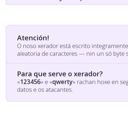
Atención!
O noso xerador está escrito integrament
aleatoria de caracteres — nin un só byte 
Para que serve o xerador?
«
123456
» e «
qwerty
» rachan hoxe en se
datos e os atacantes.