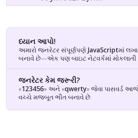
ધ્યાન આપો!
અમારો જનરેટર સંપૂર્ણપણે
JavaScript
માં લખા
બનાવે છે—એક પણ બાઇટ નેટવર્કમાં મોકલાતી ન
જનરેટર કેમ જરૂરી?
«
123456
» અને «
qwerty
» જેવા પાસવર્ડ આજે
વચ્ચે મજબૂત ભીત બનાવે છે.