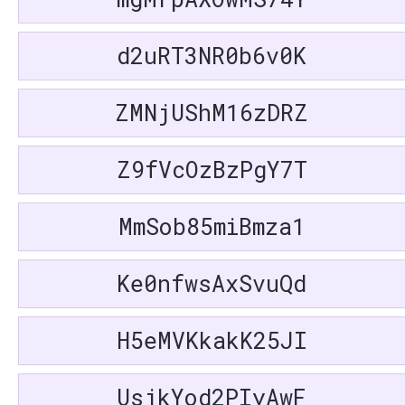
d2uRT3NR0b6v0K
ZMNjUShM16zDRZ
Z9fVcOzBzPgY7T
MmSob85miBmza1
Ke0nfwsAxSvuQd
H5eMVKkakK25JI
UsjkYod2PIyAwF