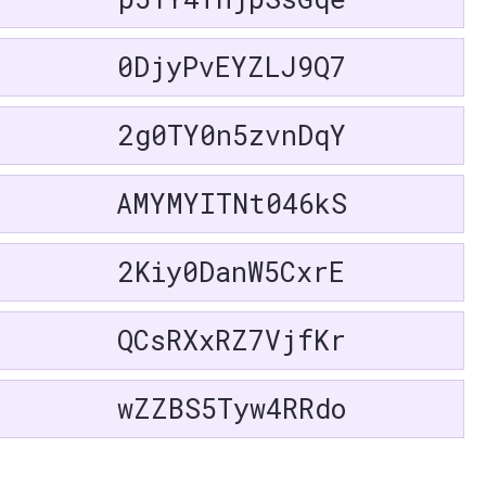
ча
KY
ID
0DjyPvEYZLJ9Q7
ia
TL
TR
2g0TY0n5zvnDqY
TH
GU
AMYMYITNt046kS
ം
ML
2Kiy0DanW5CxrE
MR
i
SW
AM
QCsRXxRZ7VjfKr
OR
SI
wZZBS5Tyw4RRdo
ZU
a
XH
LO