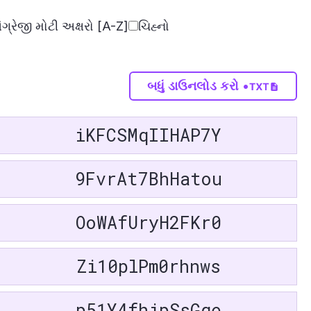
ă
RO
ગ્રેજી મોટી અક્ષરો [A-Z]
ચિહ્નો
SR
SQ
CS
બધું ડાઉનલોડ કરો •
DA
NO
i
HR
iKFCSMqIIHAP7Y
GL
u
LV
9FvrAt7BhHatou
нски
MK
a
EU
OoWAfUryH2FKr0
cha
UZ
ycan
AZ
Zi10plPm0rhnws
ская
BE
TG
p51Y4fhjpSsGqe