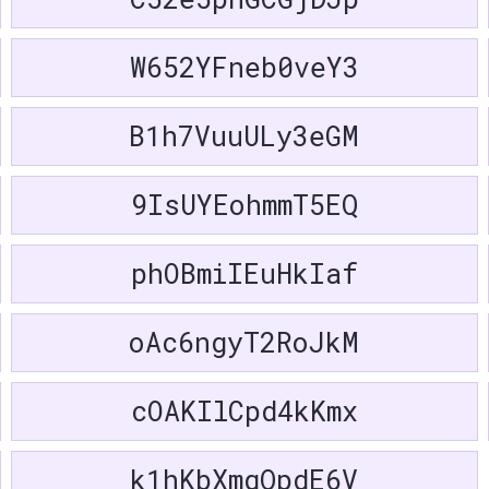
Türkmençe
TK
Кыргыз
Bahasa
Монгол хэл
MN
W652YFneb0veY3
Indones
বাংলা
BN
Tagalog
Tiếng Việt
VI
Türkçe
B1h7VuuULy3eGM
한국어
KO
ไทย
தமிழ்
TA
ગુજરાતી
9IsUYEohmmT5EQ
Bahasa
MS
മലയാള
Melayu
phOBmiIEuHkIaf
ਪੰਜਾਬੀ
PA
मराठी
తెలుగు
TE
Kiswahil
Yorùbá
YO
አማርኛ
oAc6ngyT2RoJkM
မြန်မာစာ
MY
ଓଡ଼ିଆ
नेपाली
NE
සිංහල
cOAKIlCpd4kKmx
ភាសាខ្មែរ
KM
isiZulu
Afrikaans
AF
isiXhos
k1hKbXmqQpdE6V
Kinyarwanda
RW
ລາວ