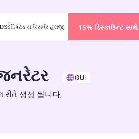
15% ડિસ્કાઉન્ટ સાથે 
VDS
ડેડિકેટેડ સર્વર
સર્વર હરાજી
 જનરેટર
GU
લોકલ રીતે 생성 됩니다,
English
EN
Español
Русский
RU
Deutsc
.
中文
ZH
Україн
हिन्दी
HI
Portug
Français
FR
日本語
Italiano
IT
Polski