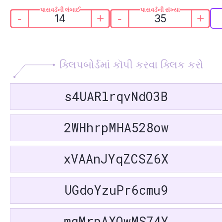
પાસવર્ડની લંબાઈ
પાસવર્ડની સંખ્યા
-
+
-
+
ક્લિપબોર્ડમાં કૉપી કરવા ક્લિક કરો
s4UARlrqvNdO3B
2WHhrpMHA528ow
xVAAnJYqZCSZ6X
UGdoYzuPr6cmu9
mgMrpAXOwMS74Y