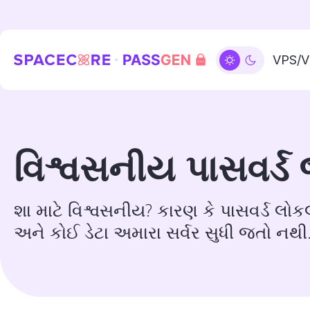
VPS/
વિશ્વસનીય પાસવર્ડ
શા માટે વિશ્વસનીય? કારણ કે પાસવર્ડ 
અને કોઈ ડેટા અમારા સર્વર સુધી જતો નથી