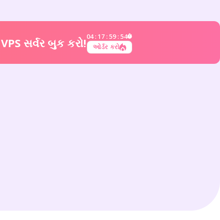
04
:
17
:
59
:
54
VPS સર્વર બુક કરો!
ઓર્ડર કરો
ES
h
DE
ська
UK
uês
PT
JA
PL