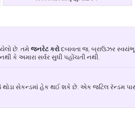
યેલો છે. તમે
જનરેટ કરો
દબાવતા જ, બ્રાઉઝર સ્વયંભૂ
થી કે અમારા સર્વર સુધી પહોંચતી નથી.
 થોડા સેકન્ડમાં હેક થઈ શકે છે. એક જટિલ રૅન્ડમ પા