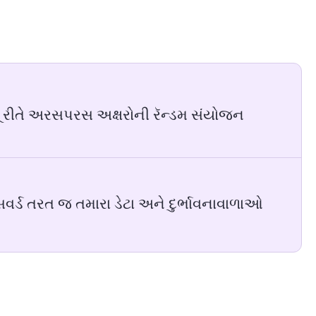
 રીતે અરસપરસ અક્ષરોની રૅન્ડમ સંયોજન
સવર્ડ તરત જ તમારા ડેટા અને દુર્ભાવનાવાળાઓ