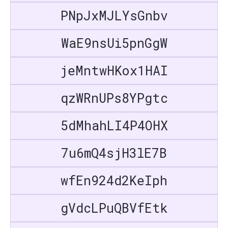
PNpJxMJLYsGnbv
WaE9nsUi5pnGgW
jeMntwHKox1HAI
qzWRnUPs8YPgtc
5dMhahLI4P4OHX
7u6mQ4sjH3lE7B
wfEn924d2KeIph
gVdcLPuQBVfEtk