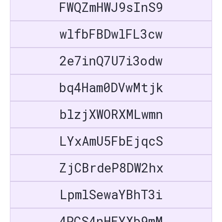
FWQZmHWJ9sInS9
wlfbFBDwlFL3cw
2e7inQ7U7i3odw
bq4Ham0DVwMtjk
blzjXWORXMLwmn
LYxAmU5FbEjqcS
ZjCBrdeP8DW2hx
LpmlSewaYBhT3i
4PCS4nHEYXb9mM