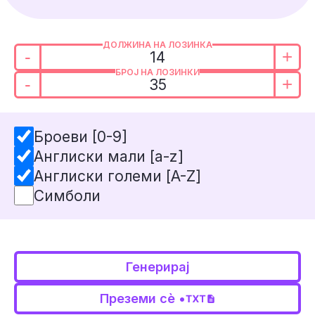
ДОЛЖИНА НА ЛОЗИНКА
-
+
БРОЈ НА ЛОЗИНКИ
-
+
Броеви [0-9]
Англиски мали [a-z]
Англиски големи [A-Z]
Симболи
Генерирај
Преземи сѐ •