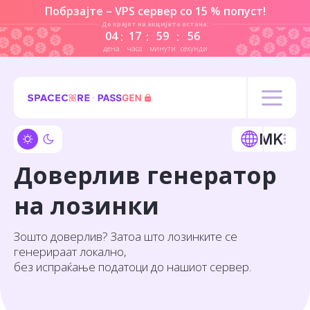
Побрзајте – VPS сервер со 15 % попуст!
До крајот на акцијата остана:
04
17
59
56
:
:
:
дена
часа
минути
секунди
MK
Доверлив генератор
на лозинки
Зошто доверлив? Затоа што лозинките се
генерираат локално,
без испраќање податоци до нашиот сервер.