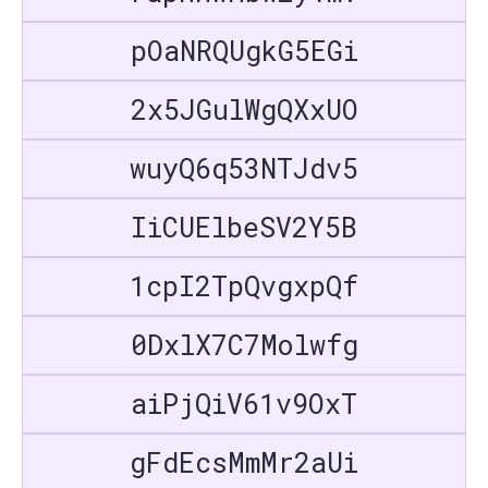
pOaNRQUgkG5EGi
2x5JGulWgQXxUO
wuyQ6q53NTJdv5
IiCUElbeSV2Y5B
1cpI2TpQvgxpQf
0DxlX7C7Molwfg
aiPjQiV61v9OxT
gFdEcsMmMr2aUi