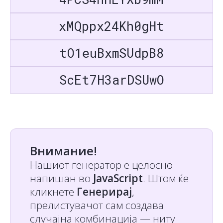
xMQppx24Kh0gHt
tO1euBxmSUdpB8
ScEt7H3arDSUwO
Внимание!
Нашиот генератор е целосно
напишан во
JavaScript
. Штом ќе
кликнете
Генерирај
,
прелистувачот сам создава
случајна комбинација — ниту