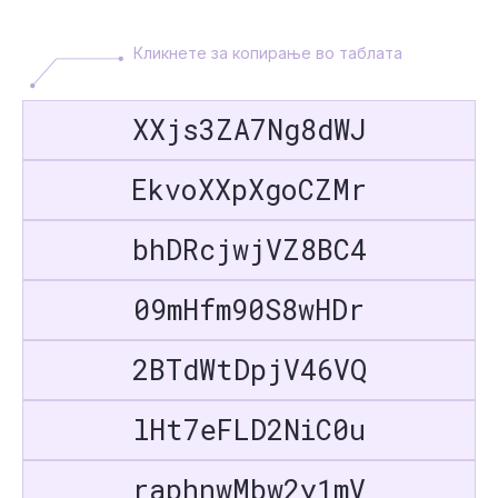
Кликнете за копирање во таблата
XXjs3ZA7Ng8dWJ
EkvoXXpXgoCZMr
bhDRcjwjVZ8BC4
09mHfm90S8wHDr
2BTdWtDpjV46VQ
lHt7eFLD2NiC0u
raphnwMbw2y1mV