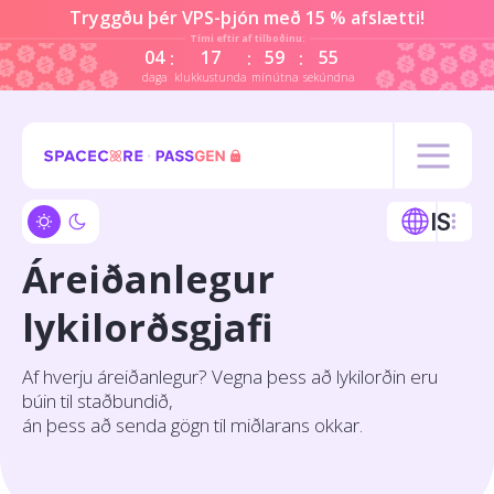
Tryggðu þér VPS-þjón með 15 % afslætti!
Tími eftir af tilboðinu:
04
17
59
54
:
:
:
daga
klukkustunda
mínútna
sekúndur
IS
Áreiðanlegur
lykilorðsgjafi
Af hverju áreiðanlegur? Vegna þess að lykilorðin eru
búin til staðbundið,
án þess að senda gögn til miðlarans okkar.