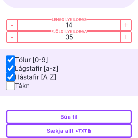
LENGD LYKILORÐS
-
+
FJÖLDI LYKILORÐA
-
+
Tölur [0-9]
Lágstafir [a-z]
Hástafir [A-Z]
Tákn
Búa til
Sækja allt •