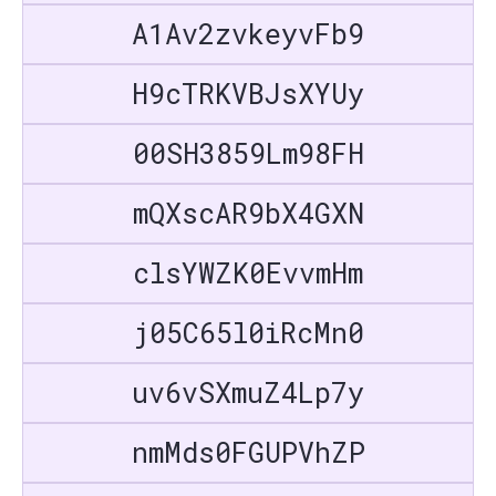
A1Av2zvkeyvFb9
H9cTRKVBJsXYUy
00SH3859Lm98FH
mQXscAR9bX4GXN
clsYWZK0EvvmHm
j05C65l0iRcMn0
uv6vSXmuZ4Lp7y
nmMds0FGUPVhZP