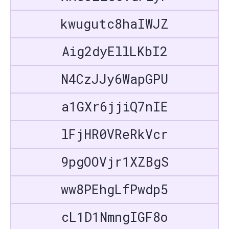
kwugutc8haIWJZ
Aig2dyEllLKbI2
N4CzJJy6WapGPU
a1GXr6jjiQ7nIE
lFjHR0VReRkVcr
9pgOOVjr1XZBgS
ww8PEhgLfPwdp5
cL1D1NmngIGF8o