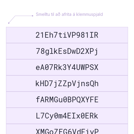
Smelltu til að afrita á klemmuspjald
21Eh7tiVP981IR
78glkEsDwD2XPj
eA07Rk3Y4UWPSX
kHD7jZZpVjnsQh
fARMGu0BPQXYFE
L7Cy0m4EIx0ERk
XMGoZEG6VdFiyP