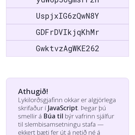
UspjxIG6zQwN8Y
GDFrDVIkjqKhMr
GwktvzAgWKE262
Athugið!
Lykilorðsgjafinn okkar er algjörlega
skrifaður í
JavaScript
. Þegar þú
smellir á
Búa til
býr vafrinn sjálfur
til slembisamsetningu stafa —
ekkert bæti fer út á netið né á