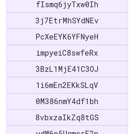
fIsmq6jyTxw0Ih
3j7EtrMhSYdNEv
PcXeEYK6YFNyeH
impyeiC8swfeRx
3BzL1MjE41C3OJ
1i6mEn2EKkSLqV
0M386nmY4df1bh
8vbxzaIkZq8tGS
ydW6p5UgmsrF2n